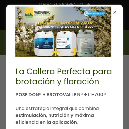
LLEGA EL MOMENTO DE
APLICACION POSEIDON®
HOMOGENEIZADOR PARA
BROTACIÓN Y FLORACIÓN
La Collera Perfecta para
FICHA TÉCNICA DE
brotación y floración
POSEIDON
POSEIDON® + BROTOVALLE N® + LI-700®
Una estrategia integral que combina
Homogeneizador para brotación y
estimulación, nutrición y máxima
eficiencia en la aplicación
.
floración